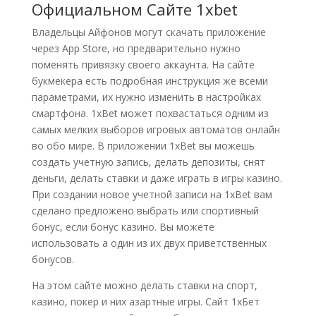
Официальном Сайте 1xbet
Владельцы Айфонов могут скачать приложение
через App Store, но предварительно нужно
поменять привязку своего аккаунта. На сайте
букмекера есть подробная инструкция же всеми
параметрами, их нужно изменить в настройках
смартфона. 1xBet может похвастаться одним из
самых мелких выборов игровых автоматов онлайн
во обо мире. В приложении 1xBet вы можешь
создать учетную запись, делать депозиты, снят
деньги, делать ставки и даже играть в игры казино.
При создании новое учетной записи на 1xBet вам
сделано предложено выбрать или спортивный
бонус, если бонус казино. Вы можете
использовать а один из их двух приветственных
бонусов.
На этом сайте можно делать ставки на спорт,
казино, покер и них азартные игры. Сайт 1хБет