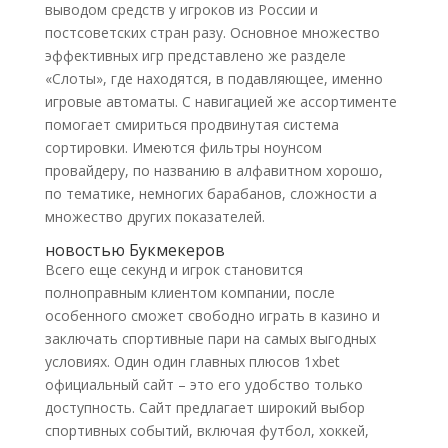
выводом средств у игроков из России и
постсоветских стран разу. Основное множество
эффективных игр представлено же разделе
«Слоты», где находятся, в подавляющее, именно
игровые автоматы. С навигацией же ассортименте
помогает смириться продвинутая система
сортировки. Имеются фильтры ноунсом
провайдеру, по названию в алфавитном хорошо,
по тематике, немногих барабанов, сложности а
множество других показателей.
новостью Букмекеров
Всего еще секунд и игрок становится
полноправным клиентом компании, после
особенного сможет свободно играть в казино и
заключать спортивные пари на самых выгодных
условиях. Один один главных плюсов 1xbet
официальный сайт – это его удобство только
доступность. Сайт предлагает широкий выбор
спортивных событий, включая футбол, хоккей,