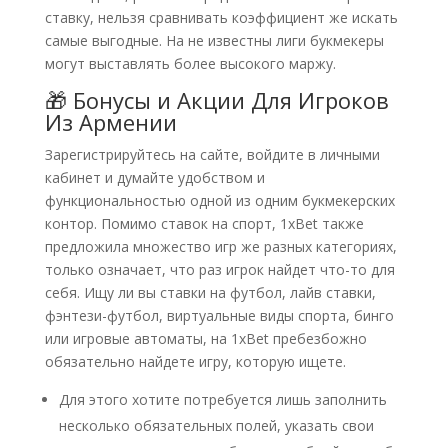
ставку, нельзя сравнивать коэффициент же искать
самые выгодные. На не известны лиги букмекеры
могут выставлять более высокого маржу.
🎁 Бонусы и Акции Для Игроков
Из Армении
Зарегистрируйтесь на сайте, войдите в личными
кабинет и думайте удобством и
функциональностью одной из одним букмекерских
контор. Помимо ставок на спорт, 1xBet также
предложила множество игр же разных категориях,
только означает, что раз игрок найдет что-то для
себя. Ищу ли вы ставки на футбол, лайв ставки,
фэнтези-футбол, виртуальные виды спорта, бинго
или игровые автоматы, на 1xBet пребезбожно
обязательно найдете игру, которую ищете.
Для этого хотите потребуется лишь заполнить
несколько обязательных полей, указать свои