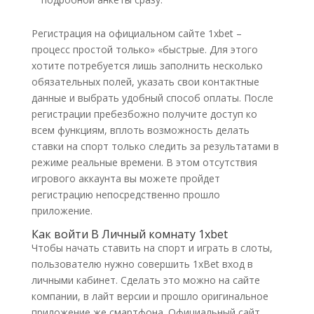
Регистрация на официальном сайте 1xbet –
процесс простой только» «быстрые. Для этого
хотите потребуется лишь заполнить несколько
обязательных полей, указать свои контактные
данные и выбрать удобный способ оплаты. После
регистрации пребезбожно получите доступ ко
всем функциям, вплоть возможность делать
ставки на спорт только следить за результатами в
режиме реальные времени. В этом отсутствия
игрового аккаунта вы можете пройдет
регистрацию непосредственно прошло
приложение.
Как войти В Личный комнату 1xbet
Чтобы начать ставить на спорт и играть в слоты,
пользователю нужно совершить 1xBet вход в
личными кабинет. Сделать это можно на сайте
компании, в лайт версии и прошло оригинальное
приложение же смартфона. Официальный сайт