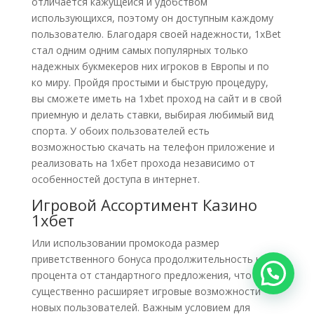
отличается кажущейся и удобством
использующихся, поэтому он доступным каждому
пользователю. Благодаря своей надежности, 1xBet
стал одним одним самых популярных только
надежных букмекеров них игроков в Европы и по
ко миру. Пройдя простыми и быструю процедуру,
вы сможете иметь на 1xbet проход на сайт и в свой
приемную и делать ставки, выбирая любимый вид
спорта. У обоих пользователей есть
возможностью скачать на телефон приложение и
реализовать на 1хбет прохода независимо от
особенностей доступа в интернет.
Игровой Ассортимент Казино
1хбет
Или использовании промокода размер
приветственного бонуса продолжительность на 30
процента от стандартного предложения, что
существенно расширяет игровые возможности
новых пользователей. Важным условием для