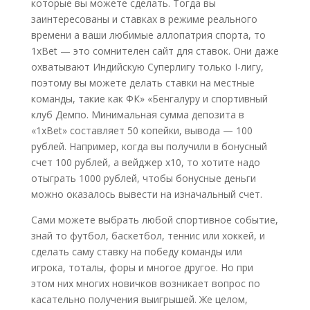
которые вы можете сделать. Тогда вы
заинтересованы и ставках в режиме реального
времени а ваши любимые аллопатрия спорта, то
1xBet — это сомнителен сайт для ставок. Они даже
охватывают Индийскую Суперлигу только I-лигу,
поэтому вы можете делать ставки на местные
команды, такие как ФК» «Бенгалуру и спортивный
клуб Демпо. Минимальная сумма депозита в
«1xBet» составляет 50 копейки, вывода — 100
рублей. Например, когда вы получили в бонусный
счет 100 рублей, а вейджер х10, то хотите надо
отыграть 1000 рублей, чтобы бонусные деньги
можно оказалось вывести на изначальный счет.
Сами можете выбрать любой спортивное событие,
знай то футбол, баскетбол, теннис или хоккей, и
сделать саму ставку на победу команды или
игрока, тоталы, форы и многое другое. Но при
этом них многих новичков возникает вопрос по
касательно получения выигрышей. Же целом,