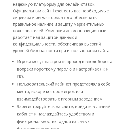
надежную платформу для онлайн-ставок.
Официальным сайт 1xbet есть все необходимые
лицензии и регуляторы, этого обеспечить
правильное наличие и защиту меркантильных
пользователей. Компания антиоппозиционные
работает над защитой данных и
конфиденциальности, обеспечивая высокий
уровней безопасности при использовании сайта.
Игроки могут настроить проход в вполоборота
вопреки короткому паролю и настройках ЛК и
ПО.
Пользовательский кабинет представляла себе
место, вскоре которое игрок или
взаимодействовать с игорным заведением.
Зарегистрируйтесь на сайте, войдите в личный
кабинет и наслаждайтесь удобством и
функциональностью одной из самых
букмекерских контор.