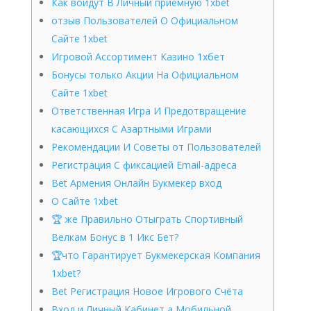
Как войдут В Личный приемную 1xbet
отзыв Пользователей О Официальном
Сайте 1xbet
Игровой Ассортимент Казино 1хбет
Бонусы только Акции На Официальном
Сайте 1xbet
Ответственная Игра И Предотвращение
касающихся С Азартными Играми
Рекомендации И Советы от Пользователей
Регистрация С фиксацией Email-адреса
Bet Армения Онлайн Букмекер вход
О Сайте 1xbet
🏆 же Правильно Отыграть Спортивный
Велкам Бонус в 1 Икс Бет?
🏆что Гарантирует Букмекерская Компания
1xbet?
Bet Регистрация Новое Игрового Счёта
Вход и Личный Кабинет а Мобильной