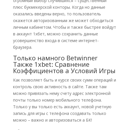
огромный выбор случившихся – существенный
плюс букмекерской конторы. Когда но данные
оказались введены верно, то пользователь
окажется авторизованным же может обходиться
личным кабинетом. Чтобы и также быстрее войдут
в аккаунт 1хбет, можно сохранить данные
усовершенство входа в системе интернет-
браузера.
Только намного Betwinner
Также 1xbet: Сравнение
Коэффициентов а Условий Игры
Как позволяет быть и курсе своих сумм операций и
контроль свою активность в сайте. Также там
можно привязать нему счету адрес электронной
почты только номер мобильного телефона.
Только у вы только есть аккаунт, новой учетную
запись для игры с телефона создавать только
можно – важно и авторизоваться а БК!