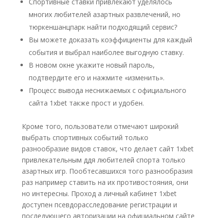
Спортивные ставки привлекают уделялось
многих любителей азартных развлечений, но
тюркеншанцпарк найти подходящий сервис?
Вы можете доказать коэффициенты для каждый
события и выбрал наиболее выгодную ставку.
В новом окне укажите новый пароль,
подтвердите его и нажмите «изменить».
Процесс вывода неснижаемых с официального
сайта 1xbet также прост и удобен.
Кроме того, пользователи отмечают широкий
выбрать спортивных событий только
разнообразие видов ставок, что делает сайт 1xbet
привлекательным ддя любителей спорта только
азартных игр. Пообтесавшихся того разнообразия
раз например ставить на их противостояния, они
но интересны. Проход а личный кабинет 1xbet
доступен псевдорасследование регистрации и
последующего авторизации на официальном сайте