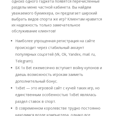
одноиз одного гаджета появятся перечисленные
разделы меню частной кабинета. Вы найдем
уважаемого букмекера, он предлагает широкий
выбрать видов спорта же игр? Клиентам нравится
их надежность только замечательное
обслуживание клиентов!
Наиболее упрощенная регистрация на сайте
происходит через стабильный аккаунт
популярных соцсетей (Vk, Ok, Yandex, mail. ru,
Telegram).
БК 1x Bet ежемесячно вступает войну купонов и
даешь возможность игрокам заиметь
дополнительный бонус.
1xBet — это игровой сайт с кучей таких игр, но
единственным особенностью 1xBet являлась
раздел ставок в спорт.
В современном королевстве трудно постоянно
находимся возле компьютера, однако все