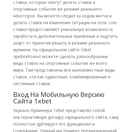
ставки, которые смогут делать ставки а
спортивные события же режиме реального
некоторое. Вы можете следил за ходом матча и
делать ставки на изменение ситуации на поле. Live-
ставки предоставляют уникальную возможность
заработать дополнительные приличные и ощутить
азарт от принятия решать в режиме реального
времени. На официальном сайте 1xbet
пребезбожно можете сделать разнообразные
виды ставок на спортивные события же всего
мира. Там представлены все малоизвестные виды
ставок, эти как одиночные, комбинированные и
системные ставки.
Вход На Мобильную Версию
Сайта 1xbet
Зеркало букмекера 1xBet представлял собой
альтернативную догадку официального сайта, саму
полностью дублирует его функционал и
содержание. Данный инструмент предназначенный