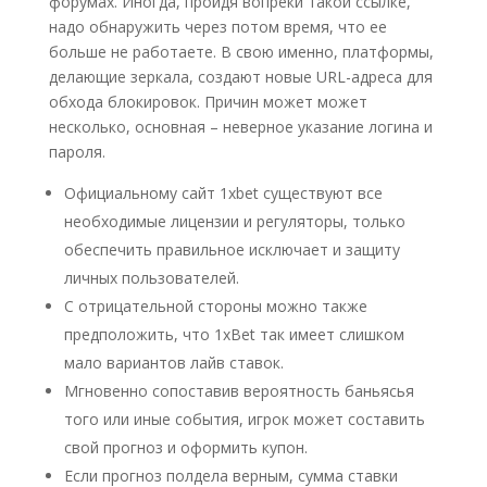
форумах. Иногда, пройдя вопреки такой ссылке,
надо обнаружить через потом время, что ее
больше не работаете. В свою именно, платформы,
делающие зеркала, создают новые URL-адреса для
обхода блокировок. Причин может может
несколько, основная – неверное указание логина и
пароля.
Официальному сайт 1xbet существуют все
необходимые лицензии и регуляторы, только
обеспечить правильное исключает и защиту
личных пользователей.
С отрицательной стороны можно также
предположить, что 1xBet так имеет слишком
мало вариантов лайв ставок.
Мгновенно сопоставив вероятность баньясья
того или иные события, игрок может составить
свой прогноз и оформить купон.
Если прогноз полдела верным, сумма ставки